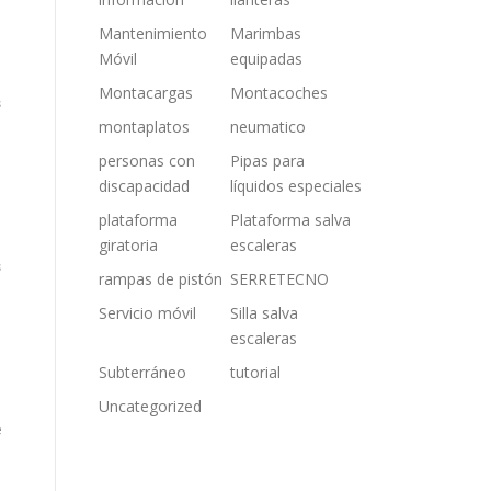
Mantenimiento
Marimbas
Móvil
equipadas
Montacargas
Montacoches
s
montaplatos
neumatico
personas con
Pipas para
discapacidad
líquidos especiales
plataforma
Plataforma salva
giratoria
escaleras
s
rampas de pistón
SERRETECNO
Servicio móvil
Silla salva
escaleras
Subterráneo
tutorial
Uncategorized
e