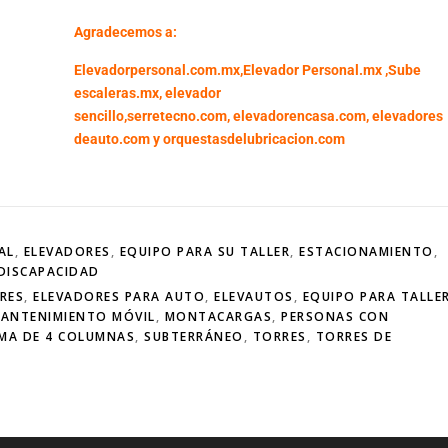
Agradecemos a:
Elevadorpersonal.com.mx
,
Elevador Personal.mx ,
Sube
escaleras.mx
,
elevador
sencillo,
serretecno.com,
elevadorencasa.com,
elevadores
deauto.com
y
orquestasdelubricacion.com
AL
,
ELEVADORES
,
EQUIPO PARA SU TALLER
,
ESTACIONAMIENTO
,
DISCAPACIDAD
RES
,
ELEVADORES PARA AUTO
,
ELEVAUTOS
,
EQUIPO PARA TALLE
ANTENIMIENTO MÓVIL
,
MONTACARGAS
,
PERSONAS CON
EMA DE 4 COLUMNAS
,
SUBTERRÁNEO
,
TORRES
,
TORRES DE