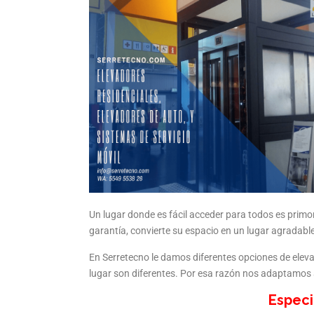
Un lugar donde es fácil acceder para todos es primord
garantía, convierte su espacio en un lugar agradabl
En Serretecno le damos diferentes opciones de elev
lugar son diferentes. Por esa razón nos adaptamos a
Especi