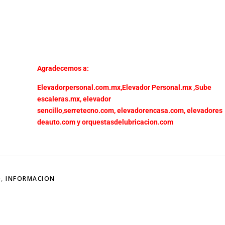
Agradecemos a:
Elevadorpersonal.com.mx
,
Elevador Personal.mx ,
Sube
escaleras.mx
,
elevador
sencillo,
serretecno.com,
elevadorencasa.com,
elevadores
deauto.com
y
orquestasdelubricacion.com
O
,
INFORMACION