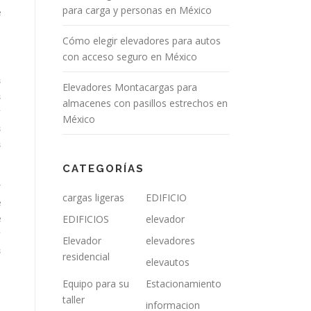
para carga y personas en México
e
Cómo elegir elevadores para autos
con acceso seguro en México
s
Elevadores Montacargas para
s
almacenes con pasillos estrechos en
y
México
s
s
CATEGORÍAS
r
cargas ligeras
EDIFICIO
e
EDIFICIOS
elevador
e
y
Elevador
elevadores
s
residencial
elevautos
Equipo para su
Estacionamiento
taller
informacion
a