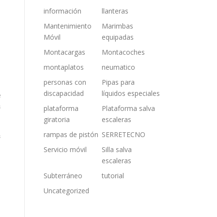
información
llanteras
Mantenimiento
Marimbas
a
Móvil
equipadas
Montacargas
Montacoches
montaplatos
neumatico
personas con
Pipas para
discapacidad
líquidos especiales
e
s
plataforma
Plataforma salva
giratoria
escaleras
rampas de pistón
SERRETECNO
s
Servicio móvil
Silla salva
escaleras
n
Subterráneo
tutorial
Uncategorized
a