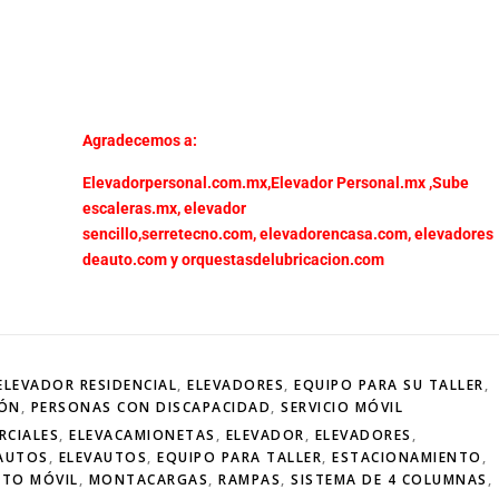
Agradecemos a:
Elevadorpersonal.com.mx
,
Elevador Personal.mx ,
Sube
escaleras.mx
,
elevador
sencillo,
serretecno.com,
elevadorencasa.com,
elevadores
deauto.com
y
orquestasdelubricacion.com
ELEVADOR RESIDENCIAL
,
ELEVADORES
,
EQUIPO PARA SU TALLER
,
IÓN
,
PERSONAS CON DISCAPACIDAD
,
SERVICIO MÓVIL
RCIALES
,
ELEVACAMIONETAS
,
ELEVADOR
,
ELEVADORES
,
 AUTOS
,
ELEVAUTOS
,
EQUIPO PARA TALLER
,
ESTACIONAMIENTO
,
NTO MÓVIL
,
MONTACARGAS
,
RAMPAS
,
SISTEMA DE 4 COLUMNAS
,