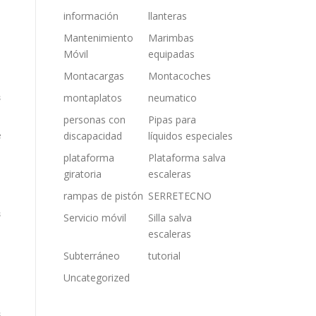
información
llanteras
a
Mantenimiento
Marimbas
Móvil
equipadas
Montacargas
Montacoches
montaplatos
neumatico
s
personas con
Pipas para
discapacidad
líquidos especiales
e
plataforma
Plataforma salva
giratoria
escaleras
rampas de pistón
SERRETECNO
s
Servicio móvil
Silla salva
escaleras
Subterráneo
tutorial
Uncategorized
s