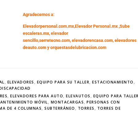
Agradecemos a:
Elevadorpersonal.com.mx
,
Elevador Personal.mx ,
Sube
escaleras.mx
,
elevador
sencillo,
serretecno.com,
elevadorencasa.com,
elevadores
deauto.com
y
orquestasdelubricacion.com
AL
,
ELEVADORES
,
EQUIPO PARA SU TALLER
,
ESTACIONAMIENTO
,
DISCAPACIDAD
RES
,
ELEVADORES PARA AUTO
,
ELEVAUTOS
,
EQUIPO PARA TALLE
ANTENIMIENTO MÓVIL
,
MONTACARGAS
,
PERSONAS CON
EMA DE 4 COLUMNAS
,
SUBTERRÁNEO
,
TORRES
,
TORRES DE