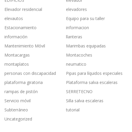
EDIFICIOS
elevador
Elevador residencial
elevadores
elevautos
Equipo para su taller
Estacionamiento
informacion
información
llanteras
Mantenimiento Móvil
Marimbas equipadas
Montacargas
Montacoches
montaplatos
neumatico
personas con discapacidad
Pipas para líquidos especiales
plataforma giratoria
Plataforma salva escaleras
rampas de pistón
SERRETECNO
Servicio móvil
Silla salva escaleras
Subterráneo
tutorial
Uncategorized