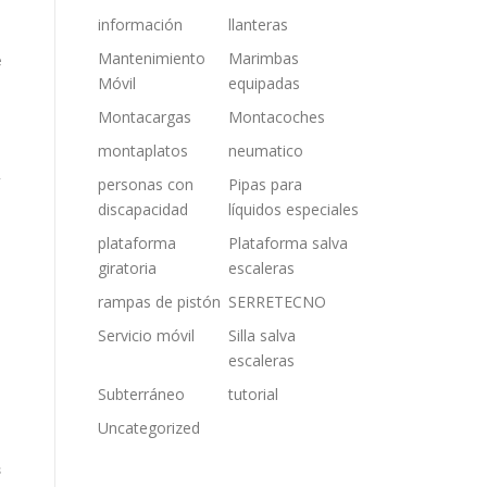
información
llanteras
Mantenimiento
Marimbas
e
Móvil
equipadas
Montacargas
Montacoches
montaplatos
neumatico
y
personas con
Pipas para
discapacidad
líquidos especiales
plataforma
Plataforma salva
giratoria
escaleras
rampas de pistón
SERRETECNO
n
Servicio móvil
Silla salva
escaleras
Subterráneo
tutorial
Uncategorized
s