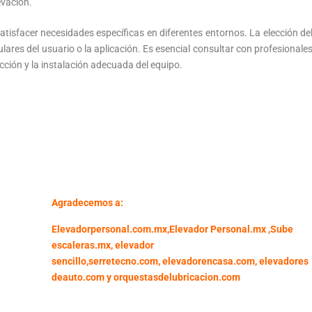
evación.
tisfacer necesidades específicas en diferentes entornos. La elección de
ulares del usuario o la aplicación. Es esencial consultar con profesionale
cción y la instalación adecuada del equipo.
Agradecemos a:
Elevadorpersonal.com.mx
,
Elevador Personal.mx ,
Sube
escaleras.mx
,
elevador
sencillo,
serretecno.com,
elevadorencasa.com,
elevadores
deauto.com
y
orquestasdelubricacion.com