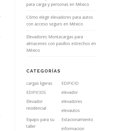
para carga y personas en México
e
Cómo elegir elevadores para autos
a
con acceso seguro en México
r
Elevadores Montacargas para
s
almacenes con pasillos estrechos en
México
CATEGORÍAS
cargas ligeras
EDIFICIO
EDIFICIOS
elevador
Elevador
elevadores
residencial
elevautos
s
Equipo para su
Estacionamiento
taller
informacion