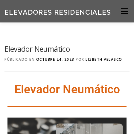
ELEVADORES RESIDENCIALES
Menú
INICIO
PRODUCTOS
Elevador Neumático
SOLICITE UNA COTIZACIÓN
BLOG
PÚBLICADO EN
OCTUBRE 24, 2023
POR
LIZBETH VELASCO
ACERCA DE NOSOTROS
Elevador Neumático