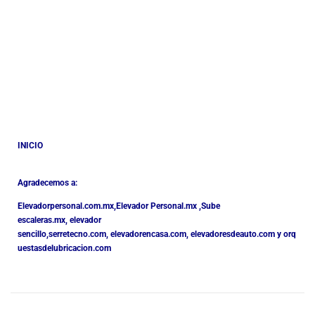
INICIO
Agradecemos a:
Elevadorpersonal.com.mx
,
Elevador Personal.mx ,
Sube
escaleras.mx
,
elevador
sencillo,
serretecno.com,
elevadorencasa.com,
elevadoresdeauto.com
y
orq
uestasdelubricacion.com