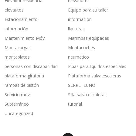
Elevador residencial
elevadores
elevautos
Equipo para su taller
Estacionamiento
informacion
información
llanteras
Mantenimiento Móvil
Marimbas equipadas
Montacargas
Montacoches
montaplatos
neumatico
personas con discapacidad
Pipas para líquidos especiales
plataforma giratoria
Plataforma salva escaleras
rampas de pistón
SERRETECNO
Servicio móvil
Silla salva escaleras
Subterráneo
tutorial
Uncategorized