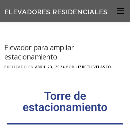
ELEVADORES RESIDENCIALES
Menú
INICIO
PRODUCTOS
Elevador para ampliar
estacionamiento
SOLICITE UNA COTIZACIÓN
BLOG
PÚBLICADO EN
ABRIL 23, 2024
POR
LIZBETH VELASCO
ACERCA DE NOSOTROS
Torre de
estacionamiento