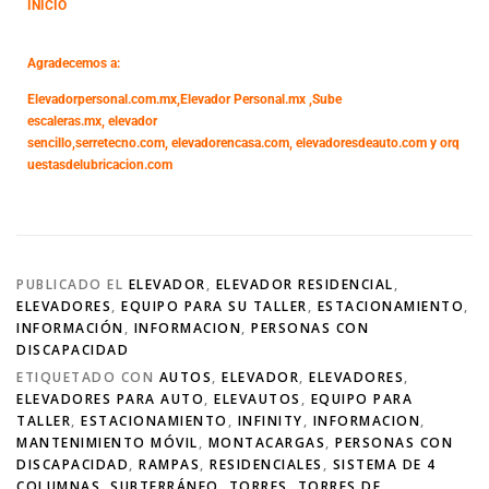
INICIO
Agradecemos a:
Elevadorpersonal.com.mx
,
Elevador Personal.mx ,
Sube
escaleras.mx
,
elevador
sencillo,
serretecno.com,
elevadorencasa.com,
elevadoresdeauto.com
y
orq
uestasdelubricacion.com
PUBLICADO EL
ELEVADOR
,
ELEVADOR RESIDENCIAL
,
ELEVADORES
,
EQUIPO PARA SU TALLER
,
ESTACIONAMIENTO
,
INFORMACIÓN
,
INFORMACION
,
PERSONAS CON
DISCAPACIDAD
ETIQUETADO CON
AUTOS
,
ELEVADOR
,
ELEVADORES
,
ELEVADORES PARA AUTO
,
ELEVAUTOS
,
EQUIPO PARA
TALLER
,
ESTACIONAMIENTO
,
INFINITY
,
INFORMACION
,
MANTENIMIENTO MÓVIL
,
MONTACARGAS
,
PERSONAS CON
DISCAPACIDAD
,
RAMPAS
,
RESIDENCIALES
,
SISTEMA DE 4
COLUMNAS
,
SUBTERRÁNEO
,
TORRES
,
TORRES DE