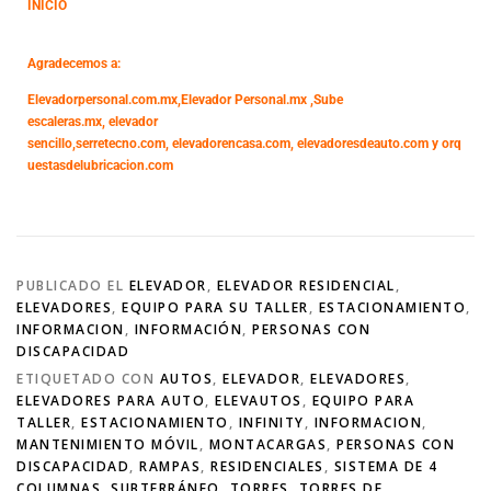
INICIO
Agradecemos a:
Elevadorpersonal.com.mx
,
Elevador Personal.mx ,
Sube
escaleras.mx
,
elevador
sencillo,
serretecno.com,
elevadorencasa.com,
elevadoresdeauto.com
y
orq
uestasdelubricacion.com
PUBLICADO EL
ELEVADOR
,
ELEVADOR RESIDENCIAL
,
ELEVADORES
,
EQUIPO PARA SU TALLER
,
ESTACIONAMIENTO
,
INFORMACION
,
INFORMACIÓN
,
PERSONAS CON
DISCAPACIDAD
ETIQUETADO CON
AUTOS
,
ELEVADOR
,
ELEVADORES
,
ELEVADORES PARA AUTO
,
ELEVAUTOS
,
EQUIPO PARA
TALLER
,
ESTACIONAMIENTO
,
INFINITY
,
INFORMACION
,
MANTENIMIENTO MÓVIL
,
MONTACARGAS
,
PERSONAS CON
DISCAPACIDAD
,
RAMPAS
,
RESIDENCIALES
,
SISTEMA DE 4
COLUMNAS
,
SUBTERRÁNEO
,
TORRES
,
TORRES DE