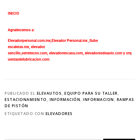
INICIO
Agradecemos a:
Elevadorpersonal.com.mx
,
Elevador Personal.mx ,
Sube
escaleras.mx
,
elevador
sencillo,
serretecno.com,
elevadorencasa.com,
elevadoresdeauto.com
y
orq
uestasdelubricacion.com
PUBLICADO EL
ELEVAUTOS
,
EQUIPO PARA SU TALLER
,
ESTACIONAMIENTO
,
INFORMACIÓN
,
INFORMACION
,
RAMPAS
DE PISTÓN
ETIQUETADO CON
ELEVADORES