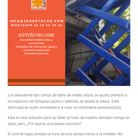
Los elevadores tipo rampa de tijera de media altura, se ajusta perfecto a
los espacios sin bloquear pasos y además, se ajusta la altura. Está
fabricada en acero inoxidable y el color es totalmente personalizado.
Esta es otra solución para su taller, se trata de nuestro elevador rampa en
tijera, pero, ¿Por qué es una buena solución?
En primer lugar, porque se trata de una rampa hecha a la medida. No