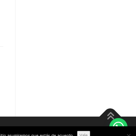
meThemes
Vale
 sitio asumiremos que estás de acuerdo.