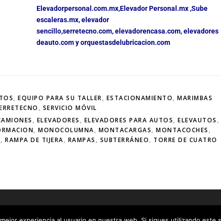
Elevadorpersonal.com.mx
,
Elevador Personal.mx ,
Sube
escaleras.mx
,
elevador
sencillo,
serretecno.com,
elevadorencasa.com,
elevadores
deauto.com
y
orquestasdelubricacion.com
UTOS
,
EQUIPO PARA SU TALLER
,
ESTACIONAMIENTO
,
MARIMBAS
ERRETECNO
,
SERVICIO MÓVIL
CAMIONES
,
ELEVADORES
,
ELEVADORES PARA AUTOS
,
ELEVAUTOS
,
ORMACION
,
MONOCOLUMNA
,
MONTACARGAS
,
MONTACOCHES
,
D
,
RAMPA DE TIJERA
,
RAMPAS
,
SUBTERRÁNEO
,
TORRE DE CUATRO
t © 2026 Elevadores Residenciales
–
Tema
OnePress
hecho por Fa
mejor experiencia al usuario en nuestra web. Si sigues utilizando este