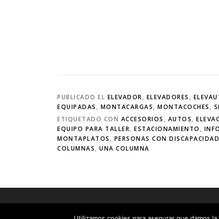
PUBLICADO EL
ELEVADOR
,
ELEVADORES
,
ELEVA
EQUIPADAS
,
MONTACARGAS
,
MONTACOCHES
,
S
ETIQUETADO CON
ACCESORIOS
,
AUTOS
,
ELEVA
EQUIPO PARA TALLER
,
ESTACIONAMIENTO
,
INF
MONTAPLATOS
,
PERSONAS CON DISCAPACIDA
COLUMNAS
,
UNA COLUMNA
Copyrigh
Utilizamos cookies para asegurar que damos la 