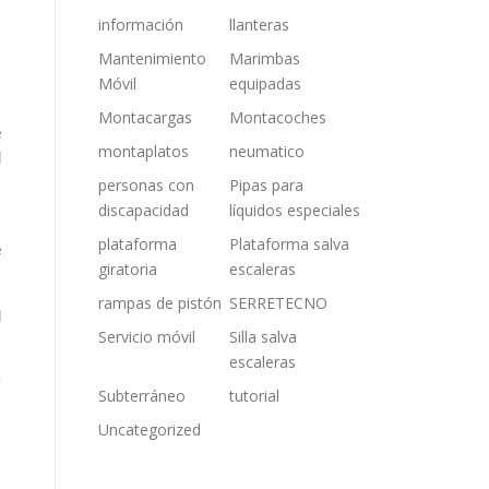
información
llanteras
Mantenimiento
Marimbas
Móvil
equipadas
Montacargas
Montacoches
e
montaplatos
neumatico
l
personas con
Pipas para
discapacidad
líquidos especiales
n
plataforma
Plataforma salva
e
giratoria
escaleras
rampas de pistón
SERRETECNO
l
Servicio móvil
Silla salva
escaleras
y
Subterráneo
tutorial
a
Uncategorized
n